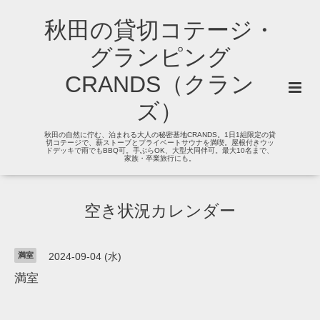
秋田の貸切コテージ・
グランピング
CRANDS（クラン
ズ）
秋田の自然に佇む、泊まれる大人の秘密基地CRANDS。1日1組限定の貸
切コテージで、薪ストーブとプライベートサウナを満喫。屋根付きウッ
ドデッキで雨でもBBQ可。手ぶらOK、大型犬同伴可。最大10名まで、
家族・卒業旅行にも。
空き状況カレンダー
満室
2024-09-04 (水)
満室