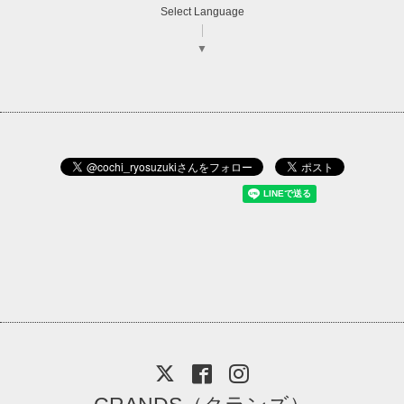
Select Language
▼