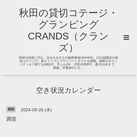
秋田の貸切コテージ・
グランピング
CRANDS（クラン
ズ）
秋田の自然に佇む、泊まれる大人の秘密基地CRANDS。1日1組限定の貸
切コテージで、薪ストーブとプライベートサウナを満喫。屋根付きウッ
ドデッキで雨でもBBQ可。手ぶらOK、大型犬同伴可。最大10名まで、
家族・卒業旅行にも。
空き状況カレンダー
満室
2024-09-26 (木)
満室