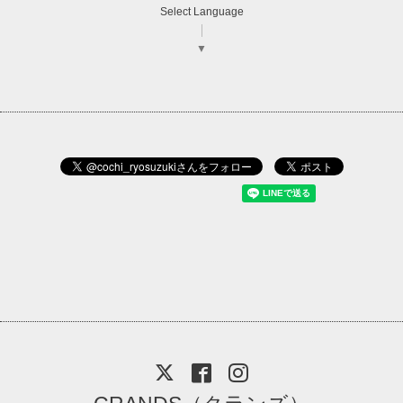
Select Language
▼