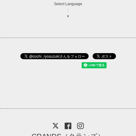
Select Language
▼