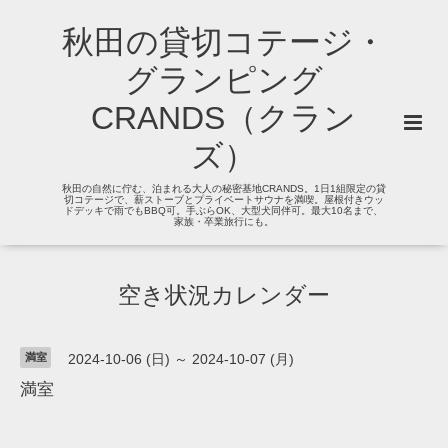
秋田の貸切コテージ・
グランピング
CRANDS（クラン
ズ）
秋田の自然に佇む、泊まれる大人の秘密基地CRANDS。1日1組限定の貸
切コテージで、薪ストーブとプライベートサウナを満喫。屋根付きウッ
ドデッキで雨でもBBQ可。手ぶらOK、大型犬同伴可。最大10名まで、
家族・卒業旅行にも。
空き状況カレンダー
満室
2024-10-06 (日) ～ 2024-10-07 (月)
満室