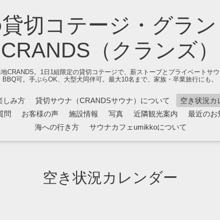
の貸切コテージ・グラン
CRANDS（クランズ）
地CRANDS。1日1組限定の貸切コテージで、薪ストーブとプライベートサ
BBQ可。手ぶらOK、大型犬同伴可。最大10名まで、家族・卒業旅行にも。
楽しみ方
貸切サウナ（CRANDSサウナ）について
空き状況カ
質問
お客様の声
施設情報
写真
近隣観光案内
最近のお
海への行き方
サウナカフェumikkoについて
空き状況カレンダー