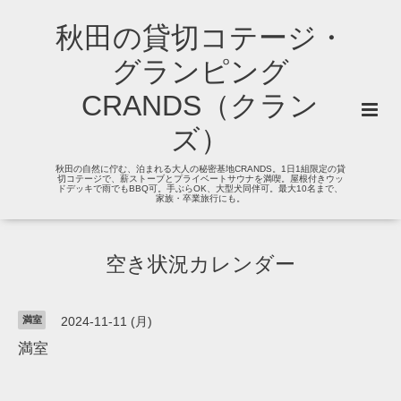
秋田の貸切コテージ・
グランピング
CRANDS（クラン
ズ）
秋田の自然に佇む、泊まれる大人の秘密基地CRANDS。1日1組限定の貸
切コテージで、薪ストーブとプライベートサウナを満喫。屋根付きウッ
ドデッキで雨でもBBQ可。手ぶらOK、大型犬同伴可。最大10名まで、
家族・卒業旅行にも。
空き状況カレンダー
満室
2024-11-11 (月)
満室