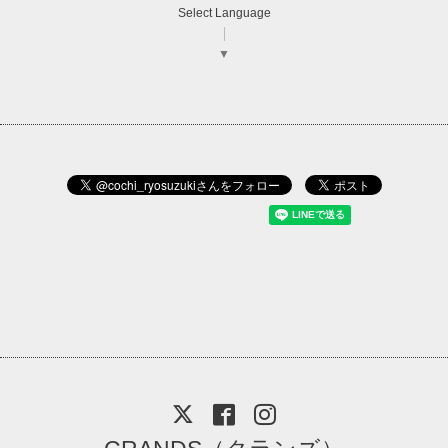
Select Language
▼