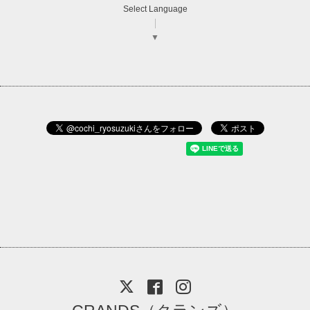
Select Language
▼