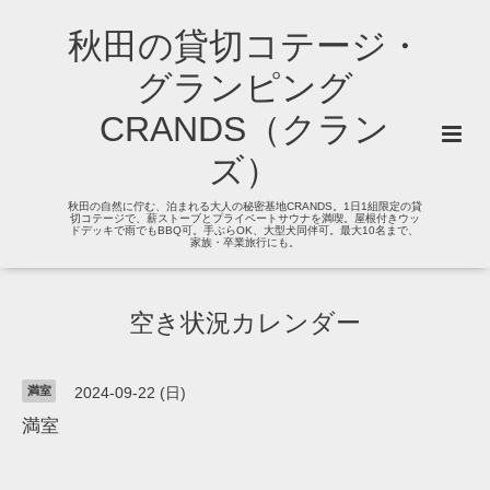
秋田の貸切コテージ・
グランピング
CRANDS（クラン
ズ）
秋田の自然に佇む、泊まれる大人の秘密基地CRANDS。1日1組限定の貸
切コテージで、薪ストーブとプライベートサウナを満喫。屋根付きウッ
ドデッキで雨でもBBQ可。手ぶらOK、大型犬同伴可。最大10名まで、
家族・卒業旅行にも。
空き状況カレンダー
満室
2024-09-22 (日)
満室