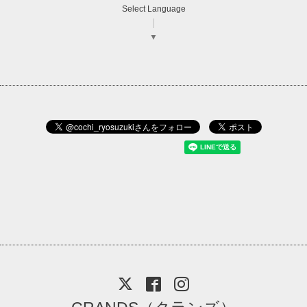
Select Language
▼