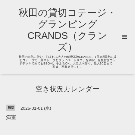
秋田の貸切コテージ・
グランピング
CRANDS（クラン
ズ）
秋田の自然に佇む、泊まれる大人の秘密基地CRANDS。1日1組限定の貸
切コテージで、薪ストーブとプライベートサウナを満喫。屋根付きウッ
ドデッキで雨でもBBQ可。手ぶらOK、大型犬同伴可。最大10名まで、
家族・卒業旅行にも。
空き状況カレンダー
満室
2025-01-01 (水)
満室