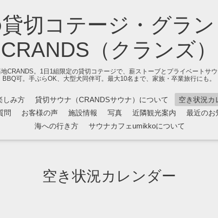
の貸切コテージ・グラン
CRANDS（クランズ）
地CRANDS。1日1組限定の貸切コテージで、薪ストーブとプライベートサ
BBQ可。手ぶらOK、大型犬同伴可。最大10名まで、家族・卒業旅行にも。
楽しみ方
貸切サウナ（CRANDSサウナ）について
空き状況カ
質問
お客様の声
施設情報
写真
近隣観光案内
最近のお
海への行き方
サウナカフェumikkoについて
空き状況カレンダー