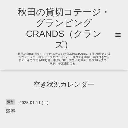
秋田の貸切コテージ・
グランピング
CRANDS（クラン
ズ）
秋田の自然に佇む、泊まれる大人の秘密基地CRANDS。1日1組限定の貸
切コテージで、薪ストーブとプライベートサウナを満喫。屋根付きウッ
ドデッキで雨でもBBQ可。手ぶらOK、大型犬同伴可。最大10名まで、
家族・卒業旅行にも。
空き状況カレンダー
満室
2025-01-11 (土)
満室