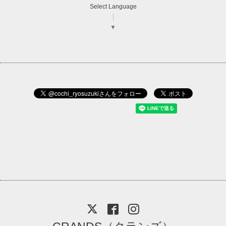
Select Language
▼