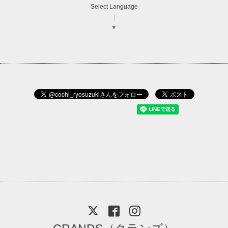
Select Language
▼