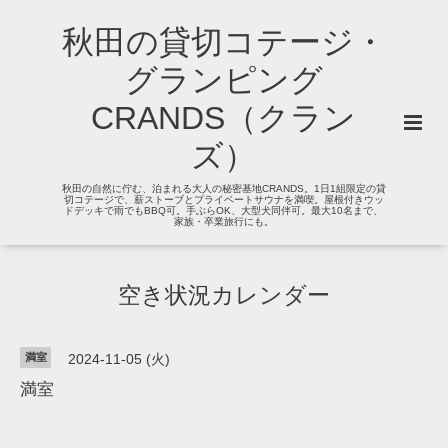
秋田の貸切コテージ・
グランピング
CRANDS（クラン
ズ）
秋田の自然に佇む、泊まれる大人の秘密基地CRANDS。1日1組限定の貸
切コテージで、薪ストーブとプライベートサウナを満喫。屋根付きウッ
ドデッキで雨でもBBQ可。手ぶらOK、大型犬同伴可。最大10名まで、
家族・卒業旅行にも。
空き状況カレンダー
満室
2024-11-05 (火)
満室