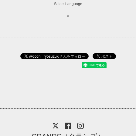
Select Language
▼