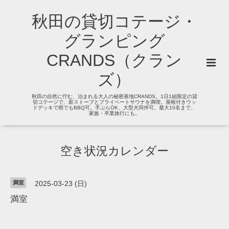
秋田の貸切コテージ・
グランピング
CRANDS（クラン
ズ）
秋田の自然に佇む、泊まれる大人の秘密基地CRANDS。1日1組限定の貸
切コテージで、薪ストーブとプライベートサウナを満喫。屋根付きウッ
ドデッキで雨でもBBQ可。手ぶらOK、大型犬同伴可。最大10名まで、
家族・卒業旅行にも。
空き状況カレンダー
満室
2025-03-23 (日)
満室