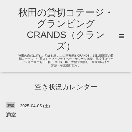
秋田の貸切コテージ・
グランピング
CRANDS（クラン
ズ）
秋田の自然に佇む、泊まれる大人の秘密基地CRANDS。1日1組限定の貸
切コテージで、薪ストーブとプライベートサウナを満喫。屋根付きウッ
ドデッキで雨でもBBQ可。手ぶらOK、大型犬同伴可。最大10名まで、
家族・卒業旅行にも。
空き状況カレンダー
満室
2025-04-05 (土)
満室