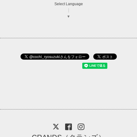
Select Language
▼