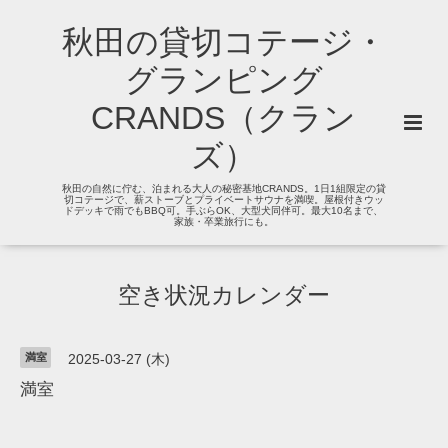
秋田の貸切コテージ・
グランピング
CRANDS（クラン
ズ）
秋田の自然に佇む、泊まれる大人の秘密基地CRANDS。1日1組限定の貸
切コテージで、薪ストーブとプライベートサウナを満喫。屋根付きウッ
ドデッキで雨でもBBQ可。手ぶらOK、大型犬同伴可。最大10名まで、
家族・卒業旅行にも。
空き状況カレンダー
満室
2025-03-27 (木)
満室