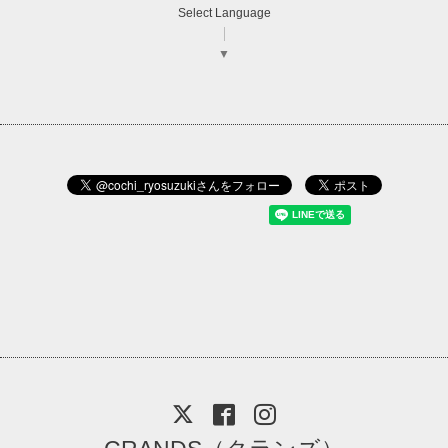
Select Language
▼