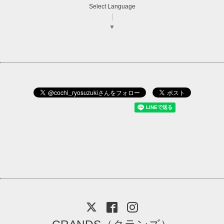
Select Language
▼