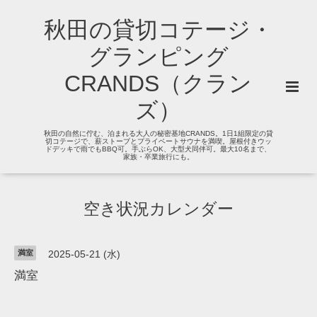
秋田の貸切コテージ・
グランピング
CRANDS（クラン
ズ）
秋田の自然に佇む、泊まれる大人の秘密基地CRANDS。1日1組限定の貸
切コテージで、薪ストーブとプライベートサウナを満喫。屋根付きウッ
ドデッキで雨でもBBQ可。手ぶらOK、大型犬同伴可。最大10名まで、
家族・卒業旅行にも。
空き状況カレンダー
満室
2025-05-21 (水)
満室