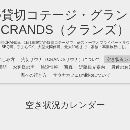
の貸切コテージ・グラン
CRANDS（クランズ）
地CRANDS。1日1組限定の貸切コテージで、薪ストーブとプライベートサ
BBQ可。手ぶらOK、大型犬同伴可。最大10名まで、家族・卒業旅行にも。
楽しみ方
貸切サウナ（CRANDSサウナ）について
空き状況カ
質問
お客様の声
施設情報
写真
近隣観光案内
最近のお
海への行き方
サウナカフェumikkoについて
空き状況カレンダー