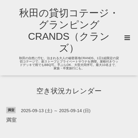
秋田の貸切コテージ・
グランピング
CRANDS（クラン
ズ）
秋田の自然に佇む、泊まれる大人の秘密基地CRANDS。1日1組限定の貸
切コテージで、薪ストーブとプライベートサウナを満喫。屋根付きウッ
ドデッキで雨でもBBQ可。手ぶらOK、大型犬同伴可。最大10名まで、
家族・卒業旅行にも。
空き状況カレンダー
満室
2025-09-13 (土) ～ 2025-09-14 (日)
満室