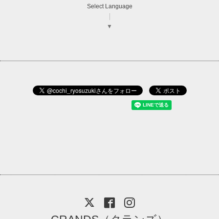
Select Language
▼