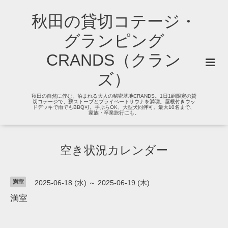
秋田の貸切コテージ・
グランピング
CRANDS（クラン
ズ）
秋田の自然に佇む、泊まれる大人の秘密基地CRANDS。1日1組限定の貸
切コテージで、薪ストーブとプライベートサウナを満喫。屋根付きウッ
ドデッキで雨でもBBQ可。手ぶらOK、大型犬同伴可。最大10名まで、
家族・卒業旅行にも。
空き状況カレンダー
満室
2025-06-18 (水) ～ 2025-06-19 (木)
満室