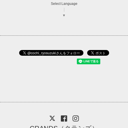
Select Language
▼