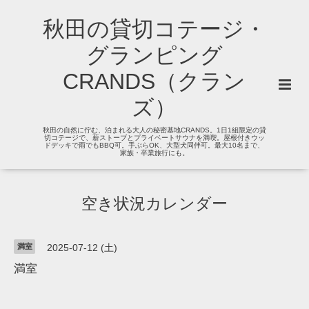
秋田の貸切コテージ・
グランピング
CRANDS（クラン
ズ）
秋田の自然に佇む、泊まれる大人の秘密基地CRANDS。1日1組限定の貸
切コテージで、薪ストーブとプライベートサウナを満喫。屋根付きウッ
ドデッキで雨でもBBQ可。手ぶらOK、大型犬同伴可。最大10名まで、
家族・卒業旅行にも。
空き状況カレンダー
満室
2025-07-12 (土)
満室