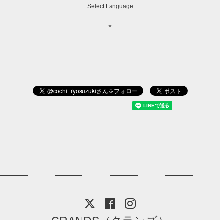
Select Language
▼