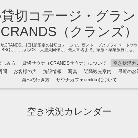
の貸切コテージ・グラン
CRANDS（クランズ）
地CRANDS。1日1組限定の貸切コテージで、薪ストーブとプライベートサ
BBQ可。手ぶらOK、大型犬同伴可。最大10名まで、家族・卒業旅行にも。
楽しみ方
貸切サウナ（CRANDSサウナ）について
空き状況カ
質問
お客様の声
施設情報
写真
近隣観光案内
最近のお
海への行き方
サウナカフェumikkoについて
空き状況カレンダー