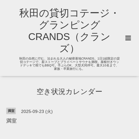
秋田の貸切コテージ・
グランピング
CRANDS（クラン
ズ）
秋田の自然に佇む、泊まれる大人の秘密基地CRANDS。1日1組限定の貸
切コテージで、薪ストーブとプライベートサウナを満喫。屋根付きウッ
ドデッキで雨でもBBQ可。手ぶらOK、大型犬同伴可。最大10名まで、
家族・卒業旅行にも。
空き状況カレンダー
満室
2025-09-23 (火)
満室