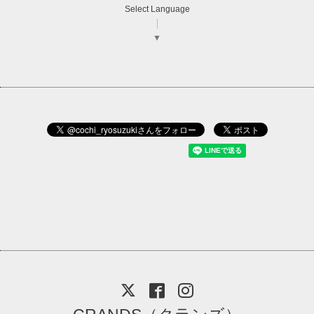
Select Language
▼