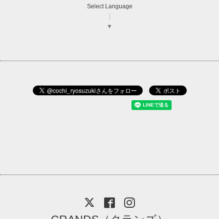
Select Language
▼