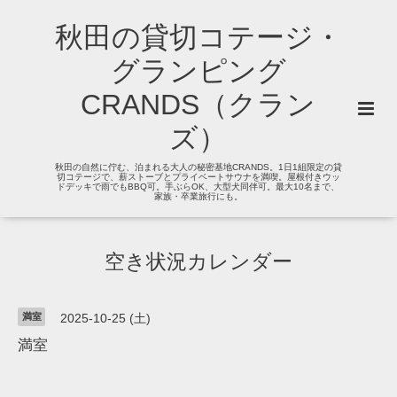
秋田の貸切コテージ・
グランピング
CRANDS（クラン
ズ）
秋田の自然に佇む、泊まれる大人の秘密基地CRANDS。1日1組限定の貸
切コテージで、薪ストーブとプライベートサウナを満喫。屋根付きウッ
ドデッキで雨でもBBQ可。手ぶらOK、大型犬同伴可。最大10名まで、
家族・卒業旅行にも。
空き状況カレンダー
満室
2025-10-25 (土)
満室