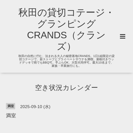
秋田の貸切コテージ・
グランピング
CRANDS（クラン
ズ）
秋田の自然に佇む、泊まれる大人の秘密基地CRANDS。1日1組限定の貸
切コテージで、薪ストーブとプライベートサウナを満喫。屋根付きウッ
ドデッキで雨でもBBQ可。手ぶらOK、大型犬同伴可。最大10名まで、
家族・卒業旅行にも。
空き状況カレンダー
満室
2025-09-10 (水)
満室