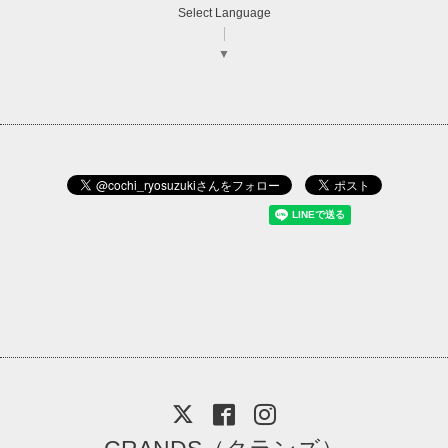
Select Language
▼