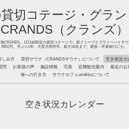
の貸切コテージ・グラン
CRANDS（クランズ）
地CRANDS。1日1組限定の貸切コテージで、薪ストーブとプライベートサ
BBQ可。手ぶらOK、大型犬同伴可。最大10名まで、家族・卒業旅行にも。
楽しみ方
貸切サウナ（CRANDSサウナ）について
空き状況カ
質問
お客様の声
施設情報
写真
近隣観光案内
最近のお
海への行き方
サウナカフェumikkoについて
空き状況カレンダー