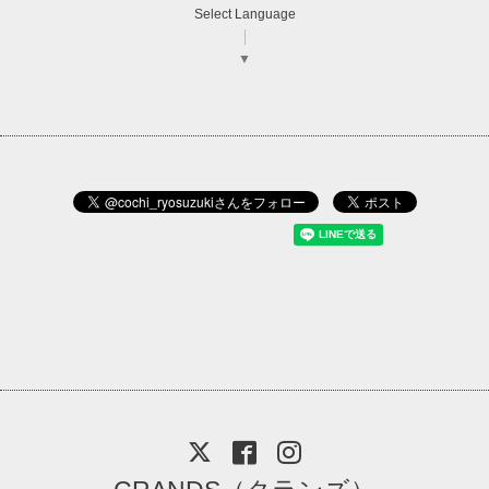
Select Language
▼