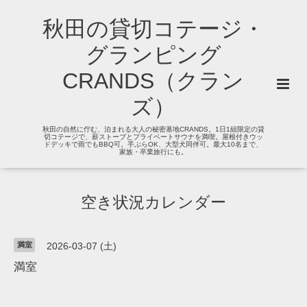
秋田の貸切コテージ・
グランピング
CRANDS（クラン
ズ）
秋田の自然に佇む、泊まれる大人の秘密基地CRANDS。1日1組限定の貸
切コテージで、薪ストーブとプライベートサウナを満喫。屋根付きウッ
ドデッキで雨でもBBQ可。手ぶらOK、大型犬同伴可。最大10名まで、
家族・卒業旅行にも。
空き状況カレンダー
満室
2026-03-07 (土)
満室