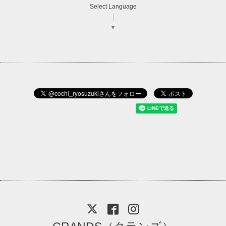
Select Language
▼