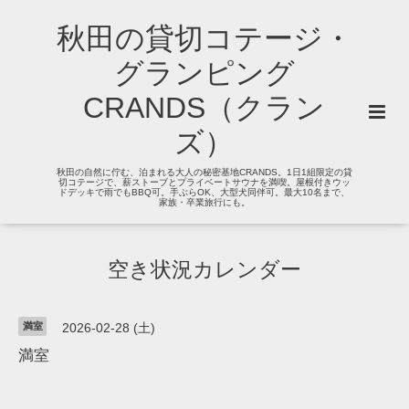
秋田の貸切コテージ・
グランピング
CRANDS（クラン
ズ）
秋田の自然に佇む、泊まれる大人の秘密基地CRANDS。1日1組限定の貸
切コテージで、薪ストーブとプライベートサウナを満喫。屋根付きウッ
ドデッキで雨でもBBQ可。手ぶらOK、大型犬同伴可。最大10名まで、
家族・卒業旅行にも。
空き状況カレンダー
満室
2026-02-28 (土)
満室