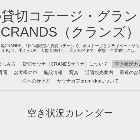
の貸切コテージ・グラン
CRANDS（クランズ）
地CRANDS。1日1組限定の貸切コテージで、薪ストーブとプライベートサ
BBQ可。手ぶらOK、大型犬同伴可。最大10名まで、家族・卒業旅行にも。
楽しみ方
貸切サウナ（CRANDSサウナ）について
空き状況カ
質問
お客様の声
施設情報
写真
近隣観光案内
最近のお
海への行き方
サウナカフェumikkoについて
空き状況カレンダー