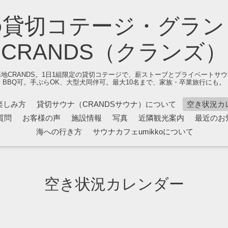
の貸切コテージ・グラン
CRANDS（クランズ）
地CRANDS。1日1組限定の貸切コテージで、薪ストーブとプライベートサ
BBQ可。手ぶらOK、大型犬同伴可。最大10名まで、家族・卒業旅行にも。
楽しみ方
貸切サウナ（CRANDSサウナ）について
空き状況カ
質問
お客様の声
施設情報
写真
近隣観光案内
最近のお
海への行き方
サウナカフェumikkoについて
空き状況カレンダー