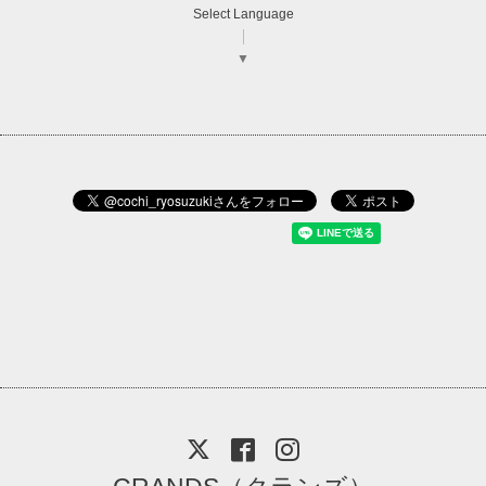
Select Language
▼