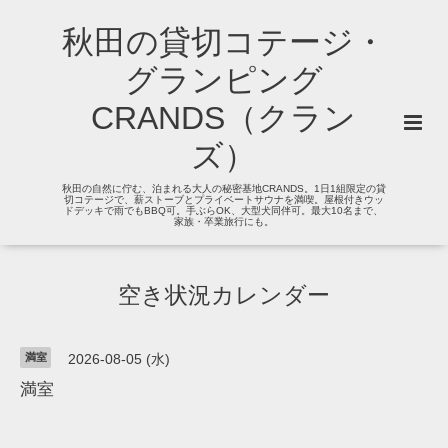
秋田の貸切コテージ・
グランピング
CRANDS（クラン
ズ）
秋田の自然に佇む、泊まれる大人の秘密基地CRANDS。1日1組限定の貸
切コテージで、薪ストーブとプライベートサウナを満喫。屋根付きウッ
ドデッキで雨でもBBQ可。手ぶらOK、大型犬同伴可。最大10名まで、
家族・卒業旅行にも。
空き状況カレンダー
満室
2026-08-05 (水)
満室