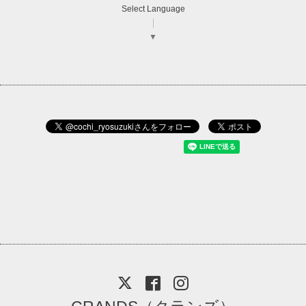
Select Language
▼