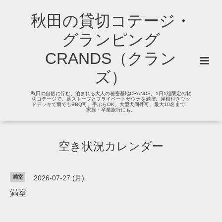
秋田の貸切コテージ・
グランピング
CRANDS（クラン
ズ）
秋田の自然に佇む、泊まれる大人の秘密基地CRANDS。1日1組限定の貸
切コテージで、薪ストーブとプライベートサウナを満喫。屋根付きウッ
ドデッキで雨でもBBQ可。手ぶらOK、大型犬同伴可。最大10名まで、
家族・卒業旅行にも。
空き状況カレンダー
満室
2026-07-27 (月)
満室