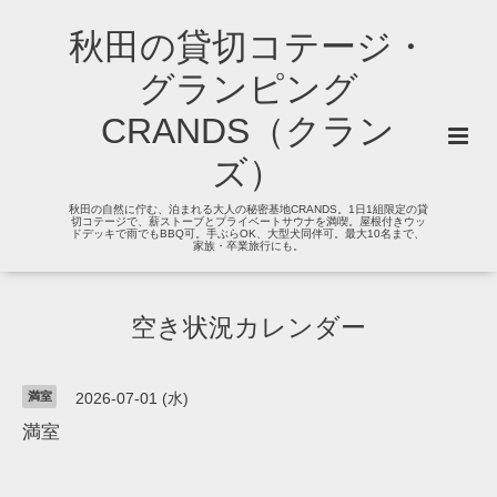
秋田の貸切コテージ・
グランピング
CRANDS（クラン
ズ）
秋田の自然に佇む、泊まれる大人の秘密基地CRANDS。1日1組限定の貸
切コテージで、薪ストーブとプライベートサウナを満喫。屋根付きウッ
ドデッキで雨でもBBQ可。手ぶらOK、大型犬同伴可。最大10名まで、
家族・卒業旅行にも。
空き状況カレンダー
満室
2026-07-01 (水)
満室