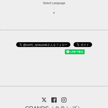
Select Language
▼