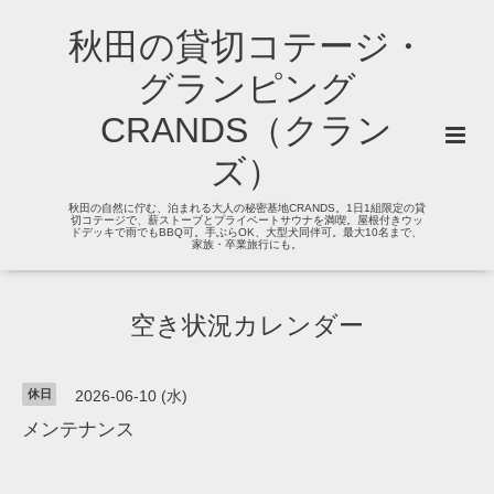
秋田の貸切コテージ・
グランピング
CRANDS（クラン
ズ）
秋田の自然に佇む、泊まれる大人の秘密基地CRANDS。1日1組限定の貸
切コテージで、薪ストーブとプライベートサウナを満喫。屋根付きウッ
ドデッキで雨でもBBQ可。手ぶらOK、大型犬同伴可。最大10名まで、
家族・卒業旅行にも。
空き状況カレンダー
休日
2026-06-10 (水)
メンテナンス