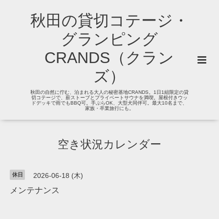
秋田の貸切コテージ・
グランピング
CRANDS（クラン
ズ）
秋田の自然に佇む、泊まれる大人の秘密基地CRANDS。1日1組限定の貸
切コテージで、薪ストーブとプライベートサウナを満喫。屋根付きウッ
ドデッキで雨でもBBQ可。手ぶらOK、大型犬同伴可。最大10名まで、
家族・卒業旅行にも。
空き状況カレンダー
休日
2026-06-18 (木)
メンテナンス