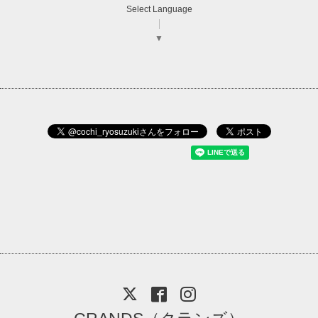
Select Language
▼