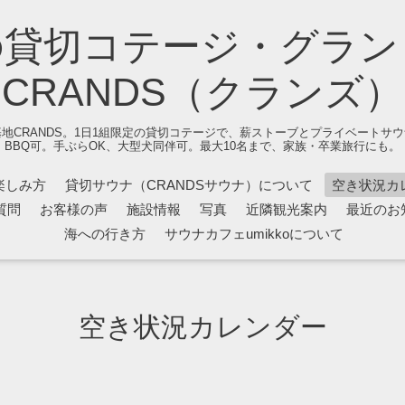
の貸切コテージ・グラン
CRANDS（クランズ）
地CRANDS。1日1組限定の貸切コテージで、薪ストーブとプライベートサ
BBQ可。手ぶらOK、大型犬同伴可。最大10名まで、家族・卒業旅行にも。
楽しみ方
貸切サウナ（CRANDSサウナ）について
空き状況カ
質問
お客様の声
施設情報
写真
近隣観光案内
最近のお
海への行き方
サウナカフェumikkoについて
空き状況カレンダー