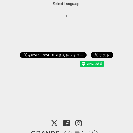
Select Language
▼