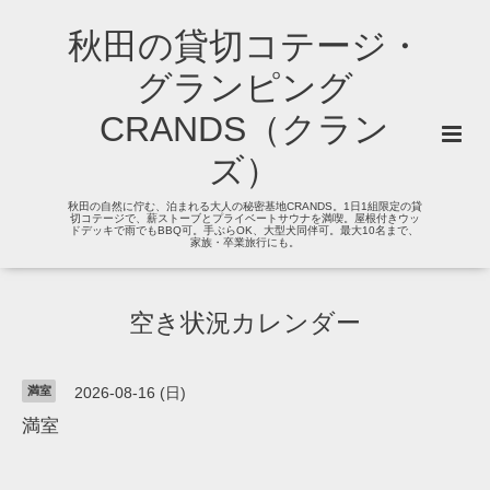
秋田の貸切コテージ・
グランピング
CRANDS（クラン
ズ）
秋田の自然に佇む、泊まれる大人の秘密基地CRANDS。1日1組限定の貸
切コテージで、薪ストーブとプライベートサウナを満喫。屋根付きウッ
ドデッキで雨でもBBQ可。手ぶらOK、大型犬同伴可。最大10名まで、
家族・卒業旅行にも。
空き状況カレンダー
満室
2026-08-16 (日)
満室