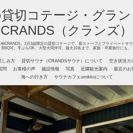
の貸切コテージ・グラン
CRANDS（クランズ）
地CRANDS。1日1組限定の貸切コテージで、薪ストーブとプライベートサ
BBQ可。手ぶらOK、大型犬同伴可。最大10名まで、家族・卒業旅行にも。
楽しみ方
貸切サウナ（CRANDSサウナ）について
空き状況カ
質問
お客様の声
施設情報
写真
近隣観光案内
最近のお
海への行き方
サウナカフェumikkoについて