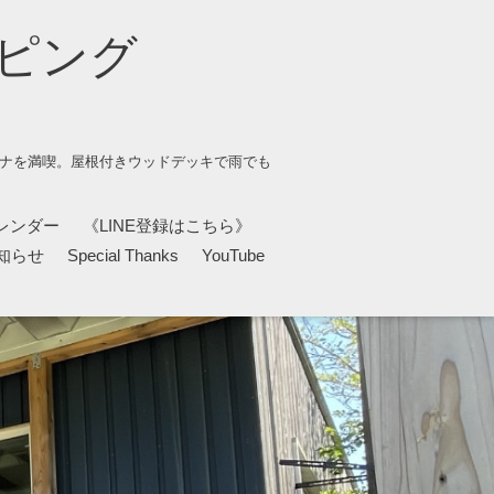
ピング
ウナを満喫。屋根付きウッドデッキで雨でも
レンダー
《LINE登録はこちら》
知らせ
Special Thanks
YouTube