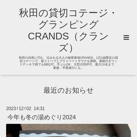
秋田の貸切コテージ・
グランピング
CRANDS（クラン
ズ）
秋田の自然に佇む、泊まれる大人の秘密基地CRANDS。1日1組限定の貸
切コテージで、薪ストーブとプライベートサウナを満喫。屋根付きウッ
ドデッキで雨でもBBQ可。手ぶらOK、大型犬同伴可。最大10名まで、
家族・卒業旅行にも。
最近のお知らせ
2023
12
02 14:31
/
/
今年も冬の湯めぐり2024