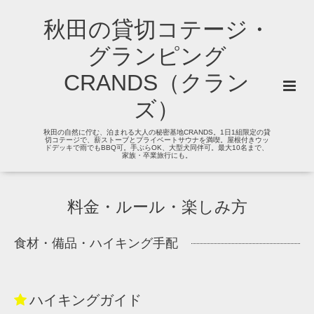
秋田の貸切コテージ・
グランピング
CRANDS（クラン
ズ）
秋田の自然に佇む、泊まれる大人の秘密基地CRANDS。1日1組限定の貸
切コテージで、薪ストーブとプライベートサウナを満喫。屋根付きウッ
ドデッキで雨でもBBQ可。手ぶらOK、大型犬同伴可。最大10名まで、
家族・卒業旅行にも。
料金・ルール・楽しみ方
食材・備品・ハイキング手配
ハイキングガイド