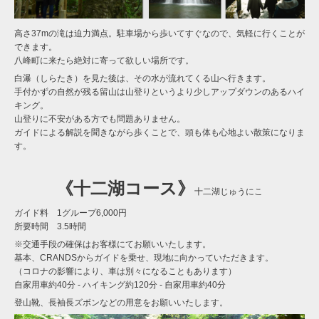
高さ37mの滝は迫力満点。駐車場から歩いてすぐなので、気軽に行くことが
できます。
八峰町に来たら絶対に寄って欲しい場所です。
白瀑（しらたき）を見た後は、その水が流れてくる山へ行きます。
手付かずの自然が残る留山は山登りというより少しアップダウンのあるハイ
キング。
山登りに不安がある方でも問題ありません。
ガイドによる解説を聞きながら歩くことで、頭も体も心地よい散策になりま
す。
《
十二
湖
コース》
十二湖じゅうにこ
ガイド料 1グループ6,000円
所要時間 3.5時間
※交通手段の確保はお客様にてお願いいたします。
基本、CRANDSからガイドを乗せ、現地に向かっていただきます。
（コロナの影響により、車は別々になることもあります）
自家用車約40分 - ハイキング約120分 - 自家用車約40分
登山靴、長袖長ズボンなどの用意をお願いいたします。