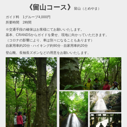
《留山コース》
留山（とめやま）
ガイド料 1グループ4,000円
所要時間 2時間
※交通手段の確保はお客様にてお願いいたします。
基本、CRANDSからガイドを乗せ、現地に向かっていただきます。
（コロナの影響により、車は別々になることもあります）
自家用車約20分 - ハイキング約90分 - 自家用車約20分
登山靴、長袖長ズボンなどの用意をお願いいたします。