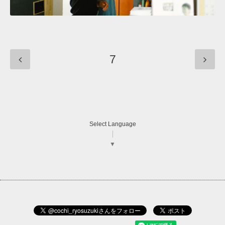
7
Select Language
▼