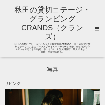
秋田の貸切コテージ・
グランピング
CRANDS（クラン
ズ）
秋田の自然に佇む、泊まれる大人の秘密基地CRANDS。1日1組限定の貸
切コテージで、薪ストーブとプライベートサウナを満喫。屋根付きウッ
ドデッキで雨でもBBQ可。手ぶらOK、大型犬同伴可。最大10名まで、
家族・卒業旅行にも。
写真
リビング