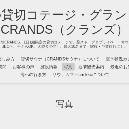
の貸切コテージ・グラン
CRANDS（クランズ）
地CRANDS。1日1組限定の貸切コテージで、薪ストーブとプライベートサ
BBQ可。手ぶらOK、大型犬同伴可。最大10名まで、家族・卒業旅行にも。
楽しみ方
貸切サウナ（CRANDSサウナ）について
空き状況カ
質問
お客様の声
施設情報
写真
近隣観光案内
最近のお
海への行き方
サウナカフェumikkoについて
写真