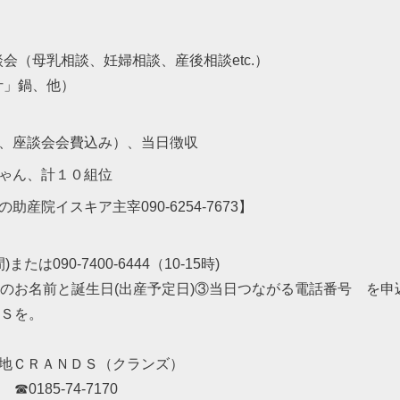
）
会（母乳相談、妊婦相談、産後相談etc.）
汁」鍋、他）
、座談会会費込み）、当日徴収
ちゃん、計１０組位
産院イスキア主宰090-6254-7673】
4時間)または090-7400-6444（10-15時)
のお名前と誕生日(出産予定日)③当日つながる電話番号 を申
Ｓを。
基地ＣＲＡＮＤＳ（クランズ）
185-74-7170