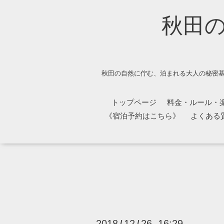
秋田
秋田の自然に佇む、泊まれる大人の秘密基
トップページ
料金・ルール・
《宿泊予約はこちら》
よくある
2018
12
26 16:29
/
/