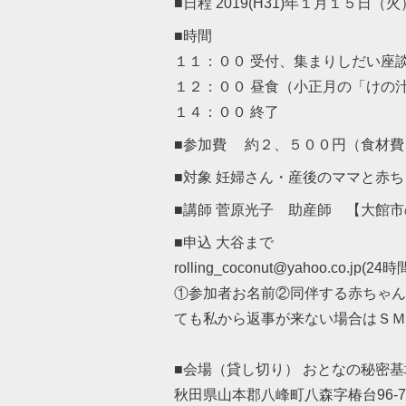
■日程 2019(H31)年１月１５日（火
■時間
１１：００ 受付、集まりしだい座談
１２：００ 昼食（小正月の「けの
１４：００ 終了
■参加費 約２、５００円（食材費
■対象 妊婦さん・産後のママと赤
■講師 菅原光子 助産師 【大館市の助
■申込 大谷まで
rolling_coconut@yahoo.co.jp(2
①参加者お名前②同伴する赤ちゃん
ても私から返事が来ない場合はＳＭ
■会場（貸し切り） おとなの秘密
秋田県山本郡八峰町八森字椿台96-7 ☎0