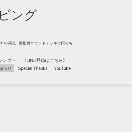
ピング
ウナを満喫。屋根付きウッドデッキで雨でも
レンダー
《LINE登録はこちら》
知らせ
Special Thanks
YouTube