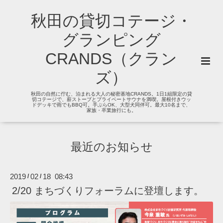
秋田の貸切コテージ・
グランピング
CRANDS（クラン
ズ）
秋田の自然に佇む、泊まれる大人の秘密基地CRANDS。1日1組限定の貸
切コテージで、薪ストーブとプライベートサウナを満喫。屋根付きウッ
ドデッキで雨でもBBQ可。手ぶらOK、大型犬同伴可。最大10名まで、
家族・卒業旅行にも。
最近のお知らせ
2019
02
18 08:43
/
/
2/20 まちづくりフォーラムに登壇します。