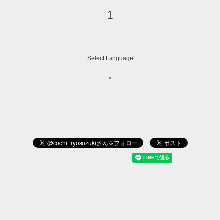
1
Select Language
▼