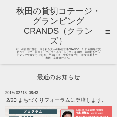
秋田の貸切コテージ・
グランピング
CRANDS（クラン
ズ）
秋田の自然に佇む、泊まれる大人の秘密基地CRANDS。1日1組限定の貸
切コテージで、薪ストーブとプライベートサウナを満喫。屋根付きウッ
ドデッキで雨でもBBQ可。手ぶらOK、大型犬同伴可。最大10名まで、
家族・卒業旅行にも。
最近のお知らせ
2019
02
18 08:43
/
/
2/20 まちづくりフォーラムに登壇します。