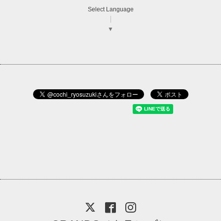
Select Language
▼