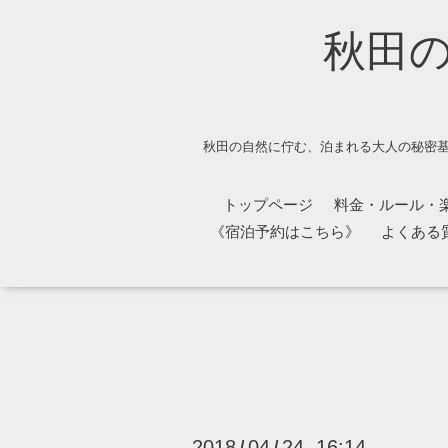
秋田
秋田の自然に佇む、泊まれる大人の秘密基
トップページ
料金・ルール・
《宿泊予約はこちら》
よくある
2018
04
24 16:14
/
/