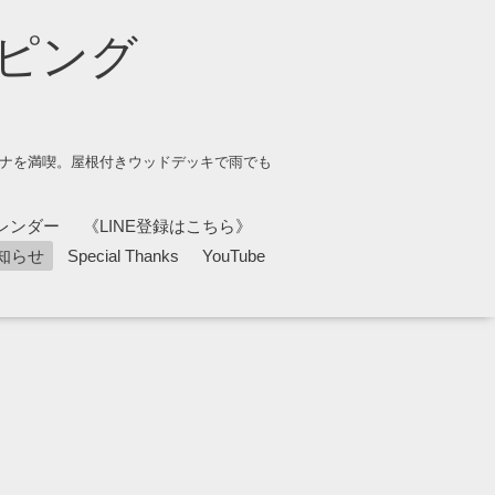
ピング
ウナを満喫。屋根付きウッドデッキで雨でも
レンダー
《LINE登録はこちら》
知らせ
Special Thanks
YouTube