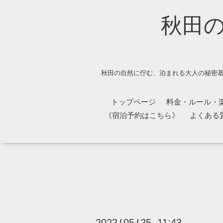
秋田
秋田の自然に佇む、泊まれる大人の秘密基
トップページ
料金・ルール・
《宿泊予約はこちら》
よくある
2022
05
25 11:43
/
/